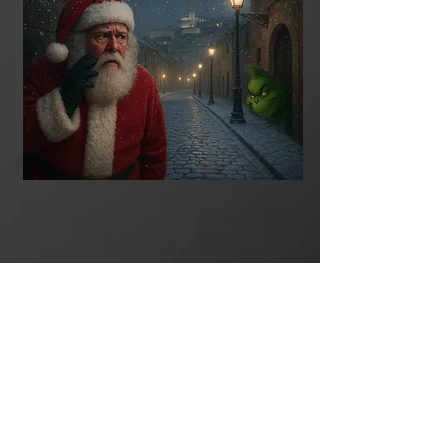
PARA ADULTOS Y ADAPTADO A NIÑOS
AVENTURA PORTaTIL
PORTABLE GAME
SECRETO PIRATA /
PIRATES
SECRET