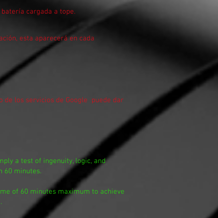
batería cargada a tope.
uación, esta aparecerá en cada
o de los servicios de Google puede dar
ply a test of ingenuity, logic, and
n 60 minutes.
 time of 60 minutes maximum to achieve
.