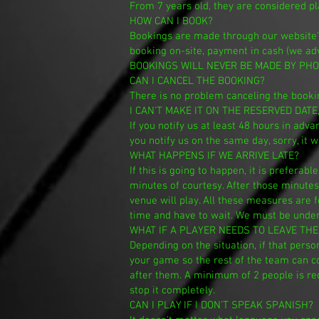
From 7 years old, they are considered play
HOW CAN I BOOK?
Bookings are made through our website's
booking on-site, payment in cash (we advi
BOOKINGS WILL NEVER BE MADE BY PHONE, 
CAN I CANCEL THE BOOKING?
There is no problem canceling the booking
I CAN'T MAKE IT ON THE RESERVED DATE
If you notify us at least 48 hours in adva
you notify us on the same day, sorry, it 
WHAT HAPPENS IF WE ARRIVE LATE?
If this is going to happen, it is preferab
minutes of courtesy. After those minutes
venue will play. All these measures are f
time and have to wait. We must be under
WHAT IF A PLAYER NEEDS TO LEAVE TH
Depending on the situation, if that perso
your game so the rest of the team can c
after them. A minimum of 2 people is req
stop it completely.
CAN I PLAY IF I DON'T SPEAK SPANISH?