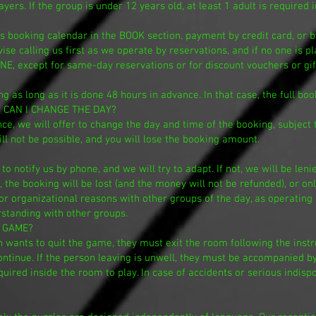
ers. If the group is under 12 years old, at least 1 adult is required 
 booking calendar in the BOOK section, payment by credit card, or 
se calling us first as we operate by reservations, and if no one is p
except for same-day reservations or for discount vouchers or gif
 as long as it is done 48 hours in advance. In that case, the full bo
, CAN I CHANGE THE DAY?
nce, we will offer to change the day and time of the booking, subject t
will not be possible, and you will lose the booking amount.
le to notify us by phone, and we will try to adapt. If not, we will be 
, the booking will be lost (and the money will not be refunded), or 
or organizational reasons with other groups of the day, as operating 
standing with other groups.
E GAME?
n wants to quit the game, they must exit the room following the instr
ontinue. If the person leaving is unwell, they must be accompanie
uired inside the room to play. In case of accidents or serious indisp