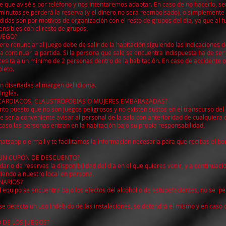
le que aviséis por teléfono y nos intentaremos adaptar. En caso de no hacerlo
minutos se perderá la reserva (y el dinero no será reembolsado), o simplemente
idas son por motivos de organización con el resto de grupos del día, ya que al fu
nsibles con el resto de grupos.
JUEGO?
ere renunciar al juego debe de salir de la habitación siguiendo las indicaciones
da continuar la partida. Si la persona que sale se encuentra indispuesta ha de s
esita a un mínimo de 2 personas dentro de la habitación. En caso de accidente o
pleto.
án diseñadas al margen del idioma.
Inglés.
CARDIACOS, CLAUSTROFOBIAS O MUJERES EMBARAZADAS?
to puesto que no son juegos peligrosos y no existen sustos en el transcurso del 
sería conveniente avisar al personal de la sala con anterioridad de cualquiera 
r caso las personas entran en la habitación bajo su propia responsabilidad.
atsapp o e-mail y te facilitamos la información necesaria para que recibas el bo
UN CUPÓN DE DESCUENTO?
ario de reservas la disponibilidad del día en el que quieres venir, y a continuac
iendo a nuestro local en persona.
NARIOS?
equipo se encuentra bajo los efectos del alcohol o de estupefacientes, no se pe
go se detecta un uso indebido de las instalaciones, se detendrá el mismo y en cas
 DE LOS JUEGOS?