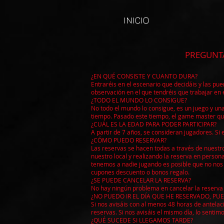
INICIO
PREGUNTAS MÁS FRECU
¿EN QUÉ CONSISTE Y CUANTO DURA?
Entraréis en el escenario que decidáis y las pue
observación en el que tendréis que trabajar en
¿TODO EL MUNDO LO CONSIGUE?
No todo el mundo lo consigue, es un juego y un
tiempo. Pasado este tiempo, el game master que 
¿CUÁL ES LA EDAD PARA PODER PARTICIPAR?
A partir de 7 años, se consideran jugadores. Si 
¿CÓMO PUEDO RESERVAR?
Las reservas se hacen todas a través de nuestr
nuestro local y realizando la reserva en perso
tenemos a nadie jugando es posible que no no
cupones descuento o bonos regalo.
¿SE PUEDE CANCELAR LA RESERVA?
No hay ningún problema en cancelar la reserva s
¿NO PUEDO IR EL DÍA QUE HE RESERVADO, PU
Si nos avisáis con al menos 48 horas de antelac
reservas. Si nos avisáis el mismo día, lo sentim
¿QUÉ SUCEDE SI LLEGAMOS TARDE?