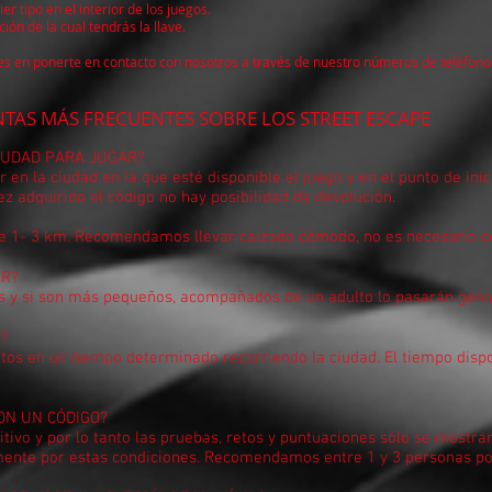
r tipo en el interior de los juegos.
ión de la cual tendrás la llave.
udes en ponerte en contacto con nosotros a través de nuestro números de teléfo
ENTES SOBRE LOS STREET ESCAPE
CIUDAD PARA JUGAR?
 en la ciudad en la que esté disponible el juego y en el punto de ini
z adquirido el código no hay posibilidad de devolución.
re 1- 3 km. Recomendamos llevar calzado cómodo, no es necesario co
AR?
 y si son más pequeños, acompañados de un adulto lo pasarán genia
?
 retos en un tiempo determinado recorriendo la ciudad. El tiempo disp
ON UN CÓDIGO?
itivo y por lo tanto las pruebas, retos y puntuaciones sólo se mostr
ente por estas condiciones. Recomendamos entre 1 y 3 personas por