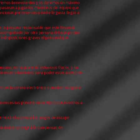
, seremos benevolentes y os daremos un máximo
 pasaran a jugar los miembros del equipo que
ncionar por reservas a nadie le gusta llegar a
 de la persona responsable que este llevando
er acompañada por otra persona del equipo que
 indisposiciones graves el personal que
mismo, no requiere de esfuerzos físicos, y no
de estas situaciones para poder estar atento en
no en tu correo electrónico o puedas recogerlo
ión necesitas ponerte en contacto con nosotros a
rmitirá el acceso a los juegos de escape
o de daños se exigirá la compensación