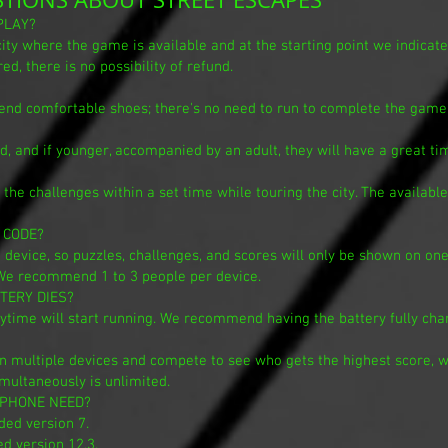
 PLAY?
city where the game is available and at the starting point we indicate 
d, there is no possibility of refund.
nd comfortable shoes; there's no need to run to complete the game
 and if younger, accompanied by an adult, they will have a great ti
 the challenges within a set time while touring the city. The availab
 CODE?
 device, so puzzles, challenges, and scores will only be shown on o
. We recommend 1 to 3 people per device.
TTERY DIES?
ytime will start running. We recommend having the battery fully cha
multiple devices and compete to see who gets the highest score, wh
multaneously is unlimited.
PHONE NEED?
ed version 7.
 version 12.3.