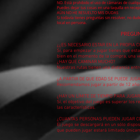
NO. Está prohibido el uso de cámaras de cualquie
Puedes dejar tus cosas en una taquilla en recepc
AÚN NO HE RESUELTO MIS DUDAS
Si todavía tienes preguntas sin resolver, no d
local en persona.
PREGUNTAS MÁS FRECU
¿¿ES NECESARIO ESTAR EN LA PROPIA 
Sí, para empezar a jugar tienes que estar
bien en el momento de la compra, una ve
¿HAY QUE CAMINAR MUCHO?
Nuestras rutas tienen una distancia ent
¿A PARTIR DE QUE EDAD SE PUEDE JUG
Recomendamos jugar a partir de 12 años
¿HAY UN LÍMITE DE TIEMPO PARA JUGAR
Sí, el objetivo del juego es superar los
las características.
¿CUANTAS PERSONAS PUEDEN JUGAR C
El juego se descargará en un sólo dispos
que pueden jugar estará limitado únicam