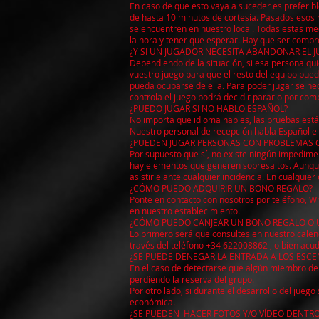
En caso de que esto vaya a suceder es preferib
de hasta 10 minutos de cortesía. Pasados esos 
se encuentren en nuestro local. Todas estas med
la hora y tener que esperar. Hay que ser compre
¿Y SI UN JUGADOR NECESITA ABANDONAR EL 
Dependiendo de la situación, si esa persona qui
vuestro juego para que el resto del equipo pue
pueda ocuparse de ella. Para poder jugar se nec
controla el juego podrá decidir pararlo por com
¿PUEDO JUGAR SI NO HABLO ESPAÑOL?
No importa que idioma hables, las pruebas est
Nuestro personal de recepción habla Español e 
¿PUEDEN JUGAR PERSONAS CON PROBLEMAS 
Por supuesto que sí, no existe ningún impedimen
hay elementos que generen sobresaltos. Aunque 
asistirle ante cualquier incidencia. En cualquie
¿CÓMO PUEDO ADQUIRIR UN BONO REGALO?
Ponte en contacto con nosotros por teléfono, Wh
en nuestro establecimiento.
¿CÓMO PUEDO CANJEAR UN BONO REGALO O 
Lo primero será que consultes en nuestro calend
través del teléfono +34 622008862 , o bien acud
¿SE PUEDE DENEGAR LA ENTRADA A LOS ESCE
En el caso de detectarse que algún miembro del 
perdiendo la reserva del grupo.
Por otro lado, si durante el desarrollo del jue
económica.
¿SE PUEDEN HACER FOTOS Y/O VÍDEO DENTRO