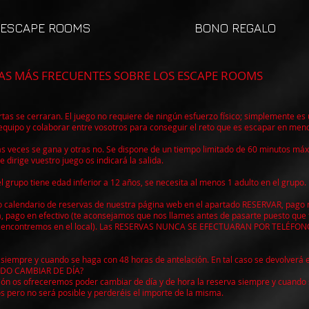
ESCAPE ROOMS
BONO REGALO
ENTES SOBRE LOS ESCAPE ROOMS
rtas se cerraran. El juego no requiere de ningún esfuerzo físico; simplemente es
 equipo y colaborar entre vosotros para conseguir el reto que es escapar en men
as veces se gana y otras no. Se dispone de un tiempo limitado de 60 minutos máx
dirige vuestro juego os indicará la salida.
el grupo tiene edad inferior a 12 años, se necesita al menos 1 adulto en el grupo.
o calendario de reservas de nuestra página web en el apartado RESERVAR, pago 
na, pago en efectivo (te aconsejamos que nos llames antes de pasarte puesto que
s encontremos en el local). Las RESERVAS NUNCA SE EFECTUARAN POR TELÉFONO,
iempre y cuando se haga con 48 horas de antelación. En tal caso se devolverá el
EDO CAMBIAR DE DÍA?
ión os ofreceremos poder cambiar de día y de hora la reserva siempre y cuando s
os pero no será posible y perderéis el importe de la misma.