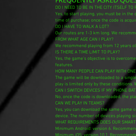
DO I NEED TO BE IN THE CITY ITSELF TO
Yes, to start playing, you must be in the 
time of purchase; once the code is acquire
DO I HAVE TO WALK A LOT?
Our routes are 1-3 km long. We recomme
FROM WHAT AGE CAN I PLAY?
We recommend playing from 12 years old,
IS THERE A TIME LIMIT TO PLAY?
Yes, the game's objective is to overcome
features.
HOW MANY PEOPLE CAN PLAY WITH ONE
The game will be downloaded to a single
play is limited only by these conditions
CAN I SWITCH DEVICES IF MY PHONE BA
No, once the code is downloaded, the pla
CAN WE PLAY IN TEAMS?
Yes, you can download the same game on 
device. The number of devices playing si
WHAT REQUIREMENTS DOES OUR SMART
Minimum Android: version 6. Recommend
Minimum iOS: version 10.1. Recommended