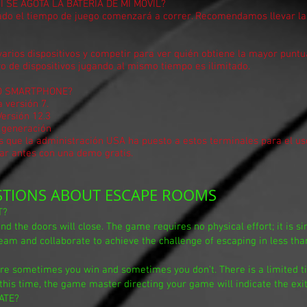
I SE AGOTA LA BATERÍA DE MI MÓVIL?
ado el tiempo de juego comenzará a correr. Recomendamos llevar la 
varios dispositivos y competir para ver quién obtiene la mayor punt
ro de dispositivos jugando al mismo tiempo es ilimitado.
RO SMARTPHONE?
 versión 7.
ersión 12.3
 generación
s que la administración USA ha puesto a estos terminales para el us
ar antes con una demo gratis.
STIONS ABOUT ESCAPE ROOMS
T?
d the doors will close. The game requires no physical effort; it is sim
am and collaborate to achieve the challenge of escaping in less tha
ere sometimes you win and sometimes you don't. There is a limited
this time, the game master directing your game will indicate the exit
ATE?