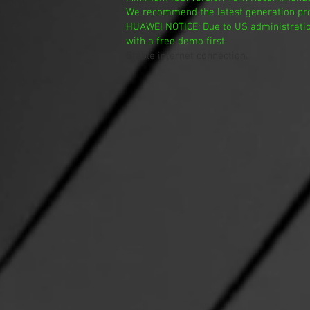
We recommend the latest generation pr
HUAWEI NOTICE: Due to US administration
with a free demo first.
Stable internet connection.