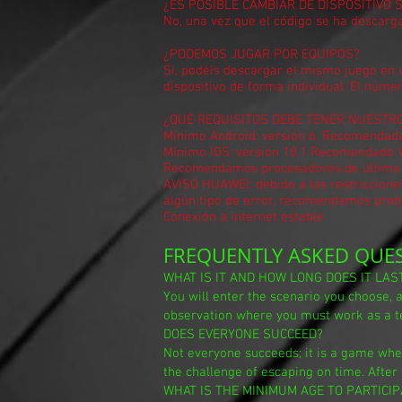
¿ES POSIBLE CAMBIAR DE DISPOSITIVO S
No, una vez que el código se ha descarg
¿PODEMOS JUGAR POR EQUIPOS?
Sí, podéis descargar el mismo juego en 
dispositivo de forma individual. El núme
¿QUÉ REQUISITOS DEBE TENER NUEST
Mínimo Android: versión 6. Recomendada
Mínimo IOS: versión 10.1 Recomendado V
Recomendamos procesadores de última
AVISO HUAWEI: debido a las restriccione
algún tipo de error, recomendamos prob
Conexión a internet estable
FREQUENTLY ASKED QUE
WHAT IS IT AND HOW LONG DOES IT LAS
You will enter the scenario you choose, an
observation where you must work as a te
DOES EVERYONE SUCCEED?
Not everyone succeeds; it is a game wh
the challenge of escaping on time. After 
WHAT IS THE MINIMUM AGE TO PARTICIP