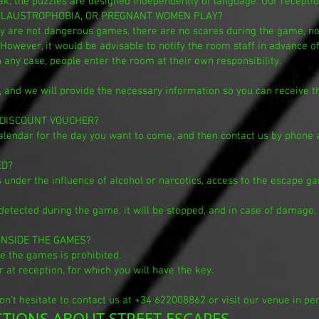
k; the puzzles are designed independently of language. Our receptio
 CLAUSTROPHOBIA, OR PREGNANT WOMEN PLAY?
y are not dangerous games, there are no scares during the game, no p
owever, it would be advisable to notify the room staff in advance of
In any case, people enter the room at their own responsibility.
 and we will provide the necessary information so you can receive th
 DISCOUNT VOUCHER?
 calendar for the day you want to come, and then contact us by phone 
ED?
s under the influence of alcohol or narcotics, access to the escape g
 is detected during the game, it will be stopped, and in case of dama
INSIDE THE GAMES?
e the games is prohibited.
 at reception, for which you will have the key.
on't hesitate to contact us at +34 622008862 or visit our venue in pe
TIONS ABOUT STREET ESCAPES