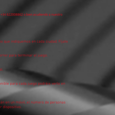
no +34 622008862 o bien acudiendo a nuestro
cio que indiquemos en cada ciudad. Fíjate
rrer para terminar el juego.
l.
onible para cada juego podréis verlo en
arán en un móvil, el número de personas
 dispositivo.