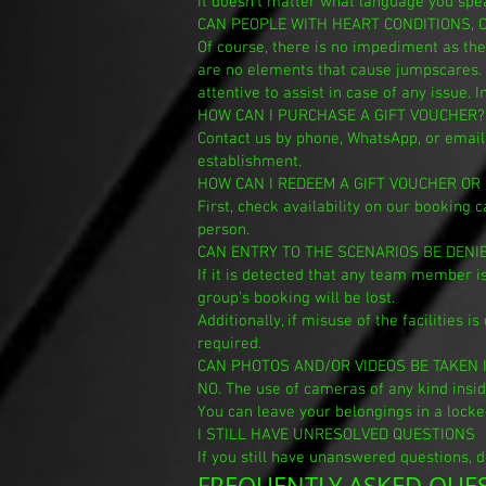
It doesn't matter what language you spea
CAN PEOPLE WITH HEART CONDITIONS,
Of course, there is no impediment as the
are no elements that cause jumpscares. H
attentive to assist in case of any issue. 
HOW CAN I PURCHASE A GIFT VOUCHER?
Contact us by phone, WhatsApp, or email,
establishment.
HOW CAN I REDEEM A GIFT VOUCHER OR
First, check availability on our booking
person.
CAN ENTRY TO THE SCENARIOS BE DENI
If it is detected that any team member i
group's booking will be lost.
Additionally, if misuse of the facilities
required.
CAN PHOTOS AND/OR VIDEOS BE TAKEN 
NO. The use of cameras of any kind insid
You can leave your belongings in a locker
I STILL HAVE UNRESOLVED QUESTIONS
If you still have unanswered questions, d
FREQUENTLY ASKED QUES