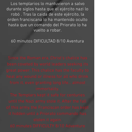
Los templarios lo mantuvieron a salvo
durante siglos hasta que el ejército nazi lo
robó . Tras la caida de este ejército, la
orden franciscana lo ha mantenido oculto
hasta que un comando del Priorato lo ha
vuelto a robar.
60 minutos DIFICULTAD 8/10 Aventura
Since the Roman era, Christ's chalice has
been coveted by world leaders seeking its
great power. This chalice has the faculty to
heal any wound or illness for all who drink
from it, even granting long life... almost
immortality.
The Templars kept it safe for centuries
until the Nazi army stole it. After the fall
of this army, the Franciscan order has kept
it hidden until a Priorato commando has
stolen it again.
60 minutes DIFFICULTY 8/10 Adventure