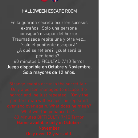
HALLOWEEN ESCAPE ROOM
En la guarida secreta ocurren sucesos
extraños. Solo una persona
consiguió
escapar del horror.
Traumatizada repite una y otra vez...
"solo el penitente escapará".
¿A qué se refiere?, ¿cual será la
penitencia?...
60 minutos DIFICULTAD 7/10 Terror
Juego disponible en Octubre y Noviembre.
​Solo mayores de 12 años.
Strange events occur in the secret lair.
Only a person managed to escape the
horror and he just repeated... "Only the
penitent man will escape" he repeated
over and over again. What does he mean?
What will the penance be?...
60 Minutes DIFFICULTY 7/10 Terror
Game available only in October-
November
Only over 12 years old.