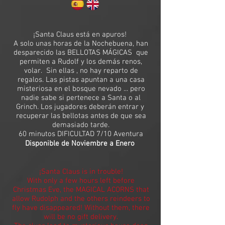
¡Santa Claus está en apuros!
A solo unas horas de la Nochebuena, han
desparecido las BELLOTAS MÁGICAS que
permiten a Rudolf y los demás renos,
volar. Sin ellas , no hay reparto de
regalos. Las pistas apuntan a una casa
misteriosa en el bosque nevado ... pero
nadie sabe si pertenece a Santa o al
Grinch. Los jugadores deberán entrar y
recuperar las bellotas antes de que sea
demasiado tarde.
60 minutos DIFICULTAD 7/10 Aventura
Disponible de Noviembre a Enero
¡Santa Claus is in trouble!
With only a few hours left before
Christmas Eve, the MAGICAL ACORNS that
allow Rudolph and the others reindeers to
fly have disappeared! Without them, there
will be no gift delivery.