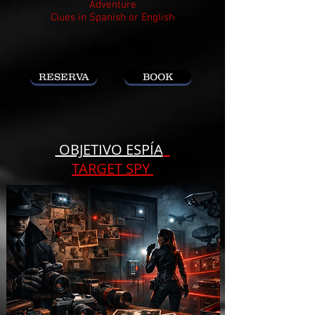
Adventure
Clues in Spanish or English
RESERVA
BOOK
OBJETIVO ESPÍA
T
ARGET SPY