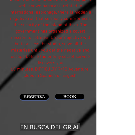
well-known paparazzi related to
international espionage, there is hidden a
negative roll that seriously compromises
the security of the island of Ibiza. The
government has organized a covert
mission to retrieve it. Your objective will
be to access the studio, solve all the
misteries until you get the negative and
escape before the enemy secret service
discovers you.
60 minutes. DIFFICULTY 7/10 Adventure
Clues in Spanish or English.
BOOK
RESERVA
EN BUSCA DEL GRIAL