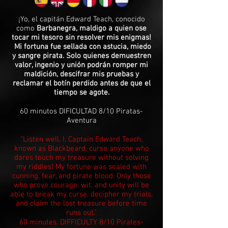
¡Yo, el capitán Edward Teach, conocido
como
Barbanegra, maldigo a quien ose
tocar mi tesoro sin resolver mis enigmas!
Mi fortuna fue sellada con astucia, miedo
y sangre pirata. Solo quienes demuestren
valor, ingenio y unión podrán romper mi
maldición, descifrar mis pruebas y
reclamar el botín perdido antes de que el
tiempo se agote.
60 minutos DIFICULTAD 8/10 Piratas-
Aventura
“Listen well, I, Captain Edward Teach,
known as Blackbeard, curse anyone who
dares touch my treasure without solving
my riddles! My fortune was sealed with
cunning, fear, and pirate blood. Only those
who prove courage, wit, and unity will be
able to break my curse, decipher my trials,
and claim the lost treasure before time
runs out.”
60 minutes. DIFFICULTY 8/10 Pirates-