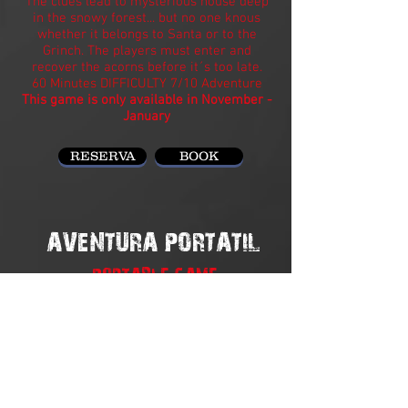
The clues lead to mysterious house deep
in the snowy forest... but no one knous
whether it belongs to Santa or to the
Grinch. The players must enter and
recover the acorns before it´s too late.
60 Minutes DIFFICULTY 7/10 Adventure
This game is only available in November -
January
RESERVA
BOOK
AVENTURA PORTATIL
PORTABLE GAME
SECRETO PIRATA
PIRATES SECRET