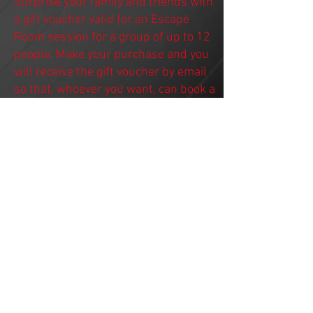
Surprise your family and friends with
a gift voucher valid for an Escape
Room session for a group of up to 12
people. Make your purchase and you
will receive the gift voucher by email
so that, whoever you want, can book a
day and time in any of our games.
It's very simple, press BUY GIFT
VOUCHER, choose the game and
check the option "I want it to give
away" (undated).
When you make the payment you will
receive an email with the booking
code and a gift card that you can
print.
BUY VOUCHER GIFT